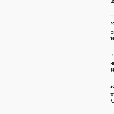
理
ー
2
自
制
20
N
制
2
富
た