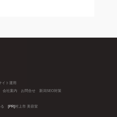
サイト運用
会社案内
お問合せ
新潟SEO対策
める
[PR]
村上市 美容室