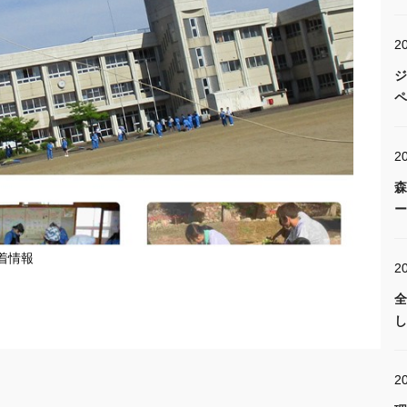
2
ジ
ペ
2
森
ー
着情報
2
全
し
2