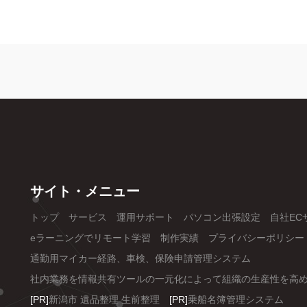
サイト・メニュー
トップ
サービス
運用サポート
パソコン出張設定
自社EC
eラーニングでリモート学習
制作実績
プライバシーポリシー
通勤用マイカー経路、車検、保険申請管理システム
社内業務を情報共有ツールの一元化によって組織の生産性を高
[PR]
新潟市 遺品整理 生前整理
[PR]
乗船名簿管理システム