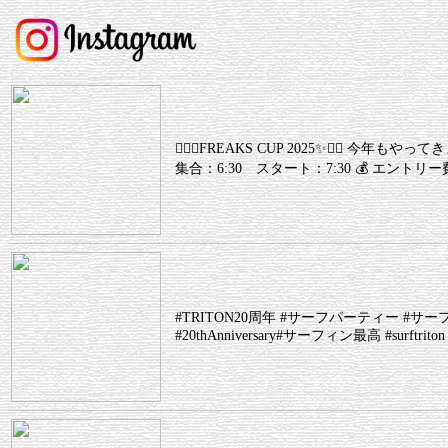
🏄‍♂️✨FREAKS CUP 2025✨🏄‍♀️ 今年
集合：6:30 スタート：7:30 💰 エントリー費
#TRITON20周年 #サーフパーティー #サーファーの
#20thAnniversary#サーフィン最高 #surftriton #sou